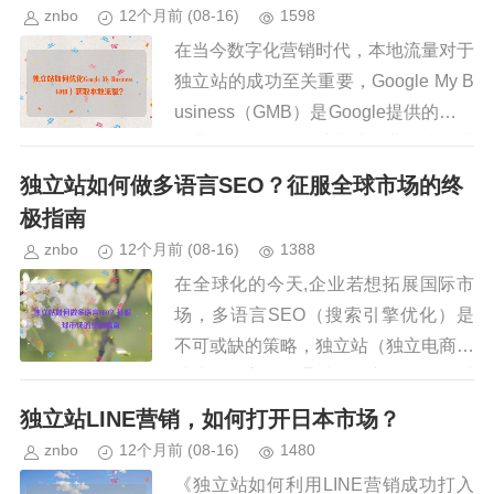
znbo
12个月前
(08-16)
1598
在当今数字化营销时代，本地流量对于
独立站的成功至关重要，Google My B
usiness（GMB）是Google提供的一项
免费工具，能够帮助本地企业提升在线
可见度，吸引更多潜在客户，对于独立
独立站如何做多语言SEO？征服全球市场的终
站运营...
极指南
znbo
12个月前
(08-16)
1388
在全球化的今天,企业若想拓展国际市
场，多语言SEO（搜索引擎优化）是
不可或缺的策略，独立站（独立电商网
站或品牌官网）通过多语言优化，可以
吸引不同国家和地区的用户，提高品牌
独立站LINE营销，如何打开日本市场？
影响力和转化率，多语言SEO并...
znbo
12个月前
(08-16)
1480
《独立站如何利用LINE营销成功打入