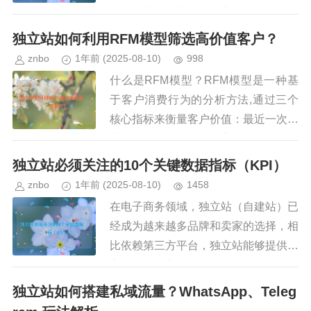
存、物流等环节，而供应商的质量直接
影响以下几个关键因素：产品质量：供
独立站如何利用RFM模型筛选高价值客户？
应商的原材料和生产工艺决定了产...
znbo
1年前
(2025-08-10)
998
什么是RFM模型？RFM模型是一种基
于客户消费行为的分析方法,通过三个
核心指标来衡量客户价值：最近一次消
费时间（Recency）：客户最近一次下
单的时间距离现在有多久，消费频率
独立站必须关注的10个关键数据指标（KPI）
（Frequency）：...
znbo
1年前
(2025-08-10)
1458
在电子商务领域，独立站（自建站）已
经成为越来越多品牌和卖家的选择，相
比依赖第三方平台，独立站能够提供更
高的品牌自主权、更灵活的营销策略以
及更精准的用户数据分析，独立站的运
独立站如何搭建私域流量？WhatsApp、Teleg
营并非易事，如果没有科学的数据...