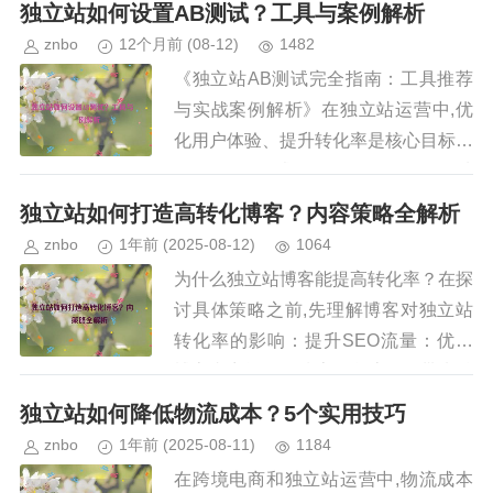
网、B2B外贸站，还是个人博客，想要
独立站如何设置AB测试？工具与案例解析
在谷歌（Google）上获得...
znbo
12个月前
(08-12)
1482
《独立站AB测试完全指南：工具推荐
与实战案例解析》在独立站运营中,优
化用户体验、提升转化率是核心目标之
一，而AB测试（A/B Testing）是一种
科学的数据驱动方法，能够帮助运营者
独立站如何打造高转化博客？内容策略全解析
对比不同版本的页面...
znbo
1年前
(2025-08-12)
1064
为什么独立站博客能提高转化率？在探
讨具体策略之前,先理解博客对独立站
转化率的影响：提升SEO流量：优质
博客内容能吸引搜索引擎流量，带来精
准用户，建立信任与权威能增强用户对
独立站如何降低物流成本？5个实用技巧
品牌的信任，降低购买决策阻力，...
znbo
1年前
(2025-08-11)
1184
在跨境电商和独立站运营中,物流成本