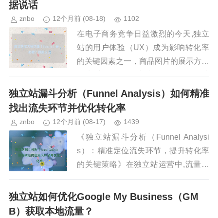
据说话
znbo
12个月前
(08-18)
1102
在电子商务竞争日益激烈的今天,独立
站的用户体验（UX）成为影响转化率
的关键因素之一，商品图片的展示方式
尤为重要，而“放大镜”（Zoom-in）功
能作为一种常见的交互设计，允许用户
独立站漏斗分析（Funnel Analysis）如何精准
放大查看商品细节，这一...
找出流失环节并优化转化率
znbo
12个月前
(08-17)
1439
《独立站漏斗分析（Funnel Analysi
s）：精准定位流失环节，提升转化率
的关键策略》在独立站运营中,流量获
取只是第一步，真正的挑战在于如何让
访客顺利完成购买流程，提高转化率，
独立站如何优化Google My Business（GM
许多独立站运营者发...
B）获取本地流量？