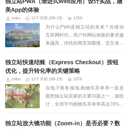
独立站PWA（渐进式Web应用）设计实战，媲
应该投入资源建立自己的独立站...
美App的体验
znbo
12个月前
(08-19)
1250
为什么PWA是独立站的未来？在移动
互联网时代，用户对网站体验的要求越
来越高，传统的网页加载慢、交互体验
差，而原生App虽然体验优秀，但开发
成本高、分发渠道受限，独立站（如电
独立站快速结账（Express Checkout）按钮
商、内容平台、SaaS服务等...
优化，提升转化率的关键策略
znbo
12个月前
(08-19)
1076
在电子商务领域,购物车弃单率一直是
困扰独立站卖家的主要问题之一，据统
计，全球平均购物车弃单率高达70%以
上，其中繁琐的结账流程是导致用户放
弃购买的主要原因之一，为了降低弃单
独立站放大镜功能（Zoom-in）是否必要？数
率并提高转化率，许多独立站开...