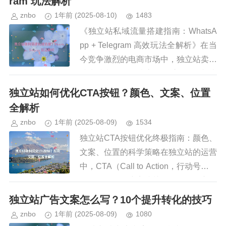
ram 玩法解析
znbo
1年前
(2025-08-10)
1483
《独立站私域流量搭建指南：WhatsA
pp + Telegram 高效玩法全解析》在当
今竞争激烈的电商市场中，独立站卖家
越来越意识到私域流量的重要性，相比
于依赖平台流量（如亚马逊、Shopify
独立站如何优化CTA按钮？颜色、文案、位置
等），...
全解析
znbo
1年前
(2025-08-09)
1534
独立站CTA按钮优化终极指南：颜色、
文案、位置的科学策略在独立站的运营
中，CTA（Call to Action，行动号召）
按钮是引导用户完成关键操作的核心元
素，无论是“立即购买”“免费试用”还是
独立站广告文案怎么写？10个提升转化的技巧
“订阅...
znbo
1年前
(2025-08-09)
1080