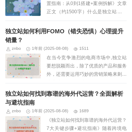
置指南：从0到1搭建+案例拆解》文章
正文（约1500字）什么是独立站联盟
营销（Affiliate Marketing）？联盟营销
（Affiliate Mar...
独立站如何利用FOMO（错失恐惧）心理提升
销量？
znbo
1年前
(2025-08-08)
1511
在当今竞争激烈的电商市场中,独立站
要想脱颖而出，除了优质的产品和服务
外，还需要运用巧妙的营销策略来刺激
消费者的购买欲望，FOMO（Fear of
Missing Out，错失恐惧） 是一种极为
独立站如何找到靠谱的海外代运营？全面解析
有效的心...
与避坑指南
znbo
1年前
(2025-08-08)
1689
《独立站如何找到靠谱的海外代运营？
7大关键步骤+避坑指南》随着跨境电