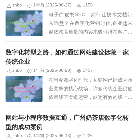
的不确定性，如关税壁垒、供应...
znbo
1年前
(2025-06-27)
1158
电子白皮书SEO：如何让技术文档带
来询盘？在数字化营销时代,企业越来
越依赖高质量的内容来吸引潜在客户，
而电子白皮书（White Paper）作为一
种专业的技术文档，不仅能够展示企业
数字化转型之路，如何通过网站建设拯救一家
的行业权威性，还能成...
传统企业
znbo
1年前
(2025-06-20)
1407
在当今数字化时代，互联网已经成为商
业竞争的核心战场，许多传统企业仍然
依赖线下渠道运营，缺乏有效的线上布
局，导致市场竞争力逐渐下降，面对电
子商务的崛起和消费者行为的转变，传
网站与小程序数据互通，广州奶茶店数字化转
统企业若不及时转型，可能会被市...
型的成功案例
znbo
1年前
(2025-06-13)
1226