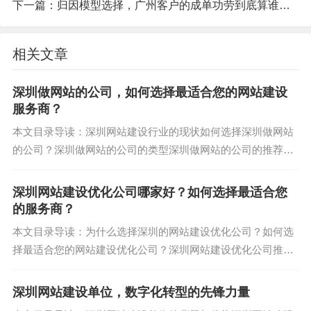
数据是周报的基础,对于广州推广活动，需要收集多
下一篇：
归因模型选择，广州客户的成单功劳到底算谁的？
个维度的数据：
相关文章
来源数据
：包括线上渠道（如社交媒体、搜索引
擎、电商平台）和线下渠道（如展会、实体店活
深圳做网站的公司，如何选择最适合您的网站建设
动），广州本地的微信推广数据、抖音区域投放效
服务商？
果、百度搜索指数，以及线下活动的参与人数和反
本文目录导读：深圳网站建设行业的现状如何选择深圳做网站
馈。
的公司？深圳做网站的公司的类型深圳做网站的公司的推荐网
核心指标
：关键绩效指标（KPI）如点击率（CT
站建设的流程网站建设的注意事项在数字化时代,网站已经成为
R）、转化率、成本 per acquisition（CPA）、RO
企业展示形象、推广产品和服务的重要窗...
深圳网站建设优化公司哪家好？如何选择最适合您
I、曝光量和参与度，这些指标应基于广州市场的特
的服务商？
点进行定制，针对广州用户偏好，分析视频内容 vs.
本文目录导读：为什么选择深圳的网站建设优化公司？如何选
图文内容的效果差异。
择最适合您的网站建设优化公司？深圳网站建设优化公司推荐
时间范围
：周报应包含本周数据、上周对比、以及
案例分析在当今数字化时代,网站建设和优化已成为企业提升品
牌形象、拓展市场的重要手段，深圳作为...
月度或季度趋势，以显示进展和异常。
深圳网站建设单位，数字化转型的先锋力量
数据整理时,务必确保准确性和一致性，使用工具如