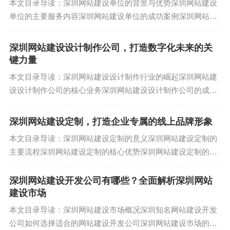
本文目录导读：深圳网站建设单位的背景与优势深圳网站建设
Excel、Google Sheets或专业数据分析平台（如Tabl
单位的主要服务内容深圳网站建设单位的成功案例深圳网站建
eau、Power BI）进行清洗和汇总，避免错误，广州
设单位的未来发展趋势如何选择深圳的网站建设单位在当今数
字化时代，网站建设已成为企业、政府机构...
推广数据可能来自多个平台（如阿里云、腾讯广
深圳网站建设设计制作公司，打造数字化未来的关
键力量
告），需要整合为统一格式。
本文目录导读：深圳网站建设设计制作行业的崛起深圳网站建
设计一目了然的可视化
设设计制作公司的核心业务深圳网站建设设计制作公司的成功
案例深圳网站建设设计制作行业的未来展望在当今数字化时
可视化是让老板快速理解数据的关键,以下是一些实
代，网站已成为企业展示形象、拓展市场、提...
深圳网站建设定制，打造企业专属的线上品牌形象
用技巧：
本文目录导读：深圳网站建设定制的意义深圳网站建设定制的
选用合适的图表
：条形图或柱状图适用于比较数据
主要流程深圳网站建设定制的核心优势深圳网站建设定制的成
功案例如何选择深圳网站建设定制服务在当今数字化时代，企
（如各渠道的转化率），折线图显示趋势（如每周R
业网站不仅是展示品牌形象的窗口，更是与...
深圳网站建设开发公司有哪些？全面解析深圳网站
OI变化），饼图或环形图展示比例（如预算分
建设市场
配），而仪表盘图则适合显示目标完成度，避免使
本文目录导读：深圳网站建设市场概况深圳知名网站建设开发
用过于复杂的图表，如雷达图或3D图，除非必要。
公司如何选择适合的网站建设开发公司深圳网站建设市场的未
突出关键数据
：使用颜色、粗体或图标强调重要指