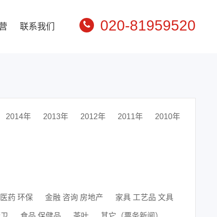
020-81959520
营
联系我们
2014年
2013年
2012年
2011年
2010年
 医药 环保
金融 咨询 房地产
家具 工艺品 文具
厨卫
食品 保健品
茶叶
其它（票务新闻）