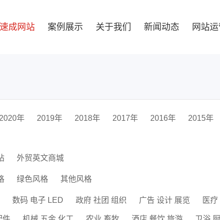
速成网站
案例展示
关于我们
新闻动态
网站运
2020年
2019年
2018年
2017年
2016年
2015年
站
外贸英文商城
格
绿色风格
其他风格
数码 电子 LED
政府 社团 组织
广告 设计 展览
医疗
配件
机械 五金 化工
农业 畜牧
酒店 餐饮 旅游
卫浴 