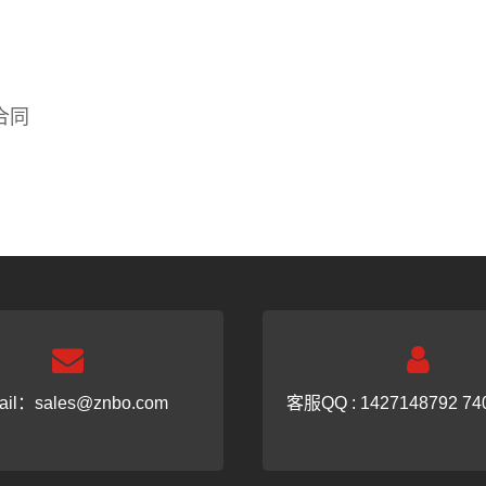
合同
ail：
sales@znbo.com
客服QQ : 1427148792 74