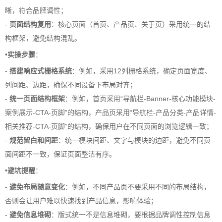
晰，符合品牌调性；
-
页面结构复用
：核心页面（首页、产品页、关于页）采用统一的结
构框架，避免结构混乱。
•
实操步骤
：
-
搭建响应式栅格系统
：例如，采用12列栅格系统，确定页面宽度、
列间距、边距，确保不同设备下布局对齐；
-
统一页面结构框架
：例如，首页采用“导航栏-Banner-核心功能模块-
案例展示-CTA-页脚”的结构，产品页采用“导航栏-产品分类-产品详情-
相关推荐-CTA-页脚”的结构，确保用户在不同页面的浏览逻辑一致；
-
规范留白和间距
：统一模块间距、文字与模块的边距，避免不同页
面间距不一致，保证页面整洁有序。
•
避坑提醒
：
-
避免布局随意变化
：例如，不同产品页不要采用不同的布局结构，
否则会让用户难以快速找到产品信息，影响体验；
-
避免信息堆砌
：版式统一不是信息堆砌，要根据品牌调性控制信息