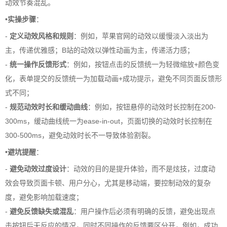
动效节奏混乱。
•
实操步骤
：
-
定义动效风格和规则
：例如，苹果官网的动效以缓慢淡入淡出为
主，传递优雅感；B站的动效以弹性动画为主，传递活力感；
-
统一操作反馈形式
：例如，按钮点击的反馈统一为轻微缩放+颜色变
化，表单提交的反馈统一为加载动画+成功提示，避免不同页面反馈形
式不同；
-
规范动效时长和缓动曲线
：例如，按钮悬停的动效时长控制在200-
300ms，缓动曲线统一为ease-in-out，页面切换的动效时长控制在
300-500ms，避免动效时长不一导致体验割裂。
•
避坑提醒
：
-
避免动效过度设计
：动效的目的是提升体验，而不是炫技，过度动
效会导致页面卡顿、用户分心，尤其是移动端，要控制动效的复杂
度，避免影响加载速度；
-
避免反馈缺失或混乱
：用户操作后必须有明确的反馈，避免出现点
击按钮后无反应的情况，同时不同操作的反馈要区分开，例如，成功