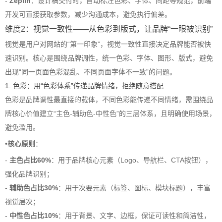
-
Zeplin
：设计稿交付时，自动标注色彩、字体、间距等规范，前端
开发可直接获取参数，减少沟通成本，避免执行偏差。
维度2：视觉一致性——从色彩到版式，让品牌“一眼被识别”
视觉是用户对网站的“第一印象”，视觉一致性直接决定品牌能否被快
速识别。核心是围绕品牌调性，统一色彩、字体、图形、版式，避免
出现“同一页面色彩混乱、不同页面字体不一致”的问题。
1. 色彩：用“色彩体系”传递品牌情绪，拒绝随意搭配
色彩是品牌调性最直接的载体，不同色彩能传递不同情绪，需围绕品
牌核心价值建立“主色-辅助色-中性色”的三层体系，且明确使用场景，
避免滥用。
•
核心原则
：
-
主色占比60%
：用于品牌核心元素（Logo、导航栏、CTA按钮），
强化品牌识别；
-
辅助色占比30%
：用于次要元素（标签、图标、模块标题），丰富
视觉层次；
-
中性色占比10%
：用于背景、文字、边框，保证可读性和简洁性，