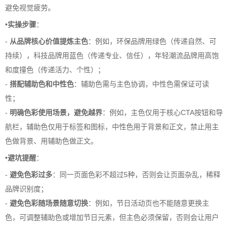
避免视觉疲劳。
•
实操步骤
：
-
从品牌核心价值提炼主色
：例如，环保品牌用绿色（传递自然、可
持续），科技品牌用蓝色（传递专业、信任），年轻潮流品牌用高饱
和度撞色（传递活力、个性）；
-
搭配辅助色和中性色
：辅助色需与主色协调，中性色需保证可读
性；
-
明确色彩使用场景，避免越界
：例如，主色仅用于核心CTA按钮和导
航栏，辅助色仅用于标签和图标，中性色用于背景和正文，禁止用主
色做背景、用辅助色做正文。
•
避坑提醒
：
-
避免色彩过多
：同一页面色彩不超过5种，否则会让页面杂乱，稀释
品牌识别度；
-
避免色彩随场景随意切换
：例如，节日活动页也不能随意更换主
色，可调整辅助色或增加节日元素，但主色必须保留，否则会让用户