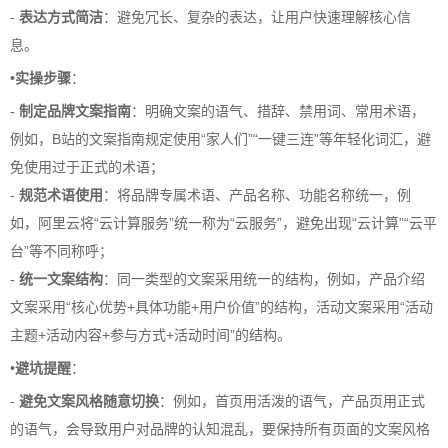
-
表达方式简洁
：避免冗长、复杂的表达，让用户快速理解核心信
息。
•
实操步骤
：
-
制定品牌文案指南
：明确文案的语气、措辞、禁用词、常用术语，
例如，B站的文案指南规定使用“家人们”“一键三连”等年轻化词汇，避
免使用过于正式的术语；
-
规范术语使用
：将品牌专属术语、产品名称、功能名称统一，例
如，阿里云将“云计算服务”统一称为“云服务”，避免出现“云计算”“云平
台”等不同称呼；
-
统一文案结构
：同一类型的文案采用统一的结构，例如，产品介绍
文案采用“核心优势+具体功能+用户价值”的结构，活动文案采用“活动
主题+活动内容+参与方式+活动时间”的结构。
•
避坑提醒
：
-
避免文案风格随意切换
：例如，首页用活泼的语气，产品页用正式
的语气，会导致用户对品牌的认知混乱，要保持所有页面的文案风格