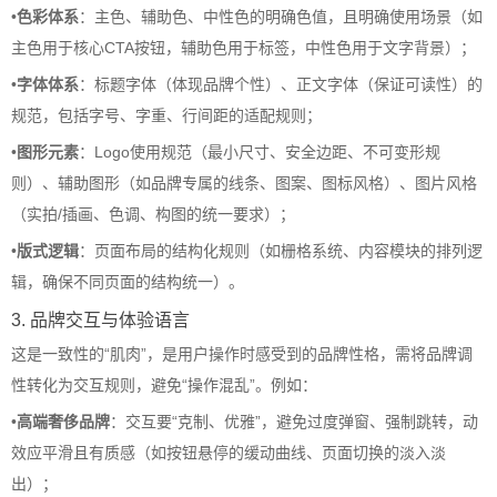
•
色彩体系
：主色、辅助色、中性色的明确色值，且明确使用场景（如
主色用于核心CTA按钮，辅助色用于标签，中性色用于文字背景）；
•
字体体系
：标题字体（体现品牌个性）、正文字体（保证可读性）的
规范，包括字号、字重、行间距的适配规则；
•
图形元素
：Logo使用规范（最小尺寸、安全边距、不可变形规
则）、辅助图形（如品牌专属的线条、图案、图标风格）、图片风格
（实拍/插画、色调、构图的统一要求）；
•
版式逻辑
：页面布局的结构化规则（如栅格系统、内容模块的排列逻
辑，确保不同页面的结构统一）。
3. 品牌交互与体验语言
这是一致性的“肌肉”，是用户操作时感受到的品牌性格，需将品牌调
性转化为交互规则，避免“操作混乱”。例如：
•
高端奢侈品牌
：交互要“克制、优雅”，避免过度弹窗、强制跳转，动
效应平滑且有质感（如按钮悬停的缓动曲线、页面切换的淡入淡
出）；