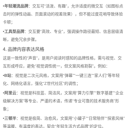
•
年轻潮流品牌
：交互可“活泼、有趣”，允许适度的微交互（如图标点
击时的弹性动画、页面滚动的视差效果），但不能过度花哨导致体验
卡顿；
•
工具型品牌
：交互要“高效、专业”，强调操作路径最短、信息层级清
晰，避免冗余步骤。
4. 品牌内容表达风格
这是一致性的“声音”，是用户阅读时感知的品牌性格，需与视觉、交
互形成呼应，避免“视觉调性统一，但文案风格割裂”。例如：
•
B站
：视觉是二次元风格，文案用“弹幕”“一键三连”“家人们”等年轻
化、网络化语言，强化“Z世代社区”的调性；
•
阿里云
：视觉是科技蓝、简洁风，文案用“算力引擎”“数字基建”“企业
级解决方案”等专业、严谨的术语，传递“专业可靠的技术服务商”形
象；
•
三顿半
：视觉是极简、治愈风，文案用“小罐子”“日常陪伴”“探索风味”
等温暖、有温度的表达，契合“年轻生活方式品牌”的定位。