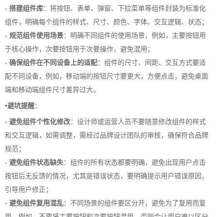
-
搭建组件库
：将按钮、表单、弹窗、下拉菜单等组件封装为标准化
组件，明确每个组件的样式、尺寸、颜色、字体、交互逻辑、状态；
-
规范组件使用场景
：明确不同组件的使用场景，例如，主要按钮用
于核心操作，次要按钮用于次要操作，避免混用；
-
确保组件在不同设备上的适配
：组件的尺寸、间距、交互方式要适
配不同设备，例如，移动端的按钮尺寸要更大，方便点击，避免桌面
端和移动端组件尺寸差异过大。
•
避坑提醒
：
-
避免组件个性化修改
：设计师或运营人员不要随意修改组件的样式
和交互逻辑，如需调整，需经过品牌设计团队的审核，确保符合品牌
规范；
-
避免组件状态缺失
：组件的所有状态都要明确，避免出现用户点击
按钮后无反馈的情况，尤其是错误状态，要明确提示用户错误原因，
引导用户修正；
-
避免组件复用混乱
：不同场景的组件要区分开，避免为了复用而复
用，例如，不要将主要按钮和次要按钮混用，否则会让用户难以区分