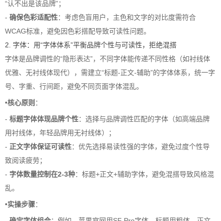
“认不出是该品牌”；
-
确保色彩适配性
：考虑色盲用户，主色和文字的对比度需符合
WCAG标准，避免因色彩搭配导致可读性问题。
2. 字体：用“字体体系”平衡品牌个性与可读性，拒绝混搭
字体是品牌调性的“隐形表达”，不同字体能传递不同性格（如衬线体
优雅、无衬线体现代），需建立“标题-正文-辅助”的字体体系，统一字
号、字重、行间距，避免不同页面字体混乱。
•
核心原则
：
-
标题字体体现品牌个性
：选择与品牌调性匹配的字体（如高端品牌
用衬线体，年轻品牌用无衬线体）；
-
正文字体保证可读性
：优先选择易读性强的字体，避免过度个性导
致阅读疲劳；
-
字体数量控制在2-3种
：标题+正文+辅助字体，避免混搭导致风格混
乱。
•
实操步骤
：
-
确定字体组合
：例如，苹果官网用SF Pro字体，标题用粗体，正文