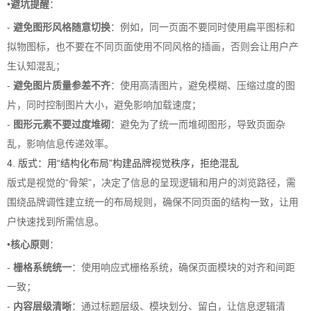
•
避坑提醒
：
-
避免图形风格随意切换
：例如，同一页面不要同时使用扁平图标和
拟物图标，也不要在不同页面使用不同风格的插画，否则会让用户产
生认知混乱；
-
避免图片质量参差不齐
：使用高清图片，避免模糊、压缩过度的图
片，同时控制图片大小，避免影响加载速度；
-
图形元素不要过度堆砌
：避免为了统一而堆砌图形，导致页面杂
乱，影响信息传递效率。
4. 版式：用“结构化布局”构建品牌视觉秩序，拒绝混乱
版式是视觉的“骨架”，决定了信息的呈现逻辑和用户的浏览路径，需
围绕品牌调性建立统一的布局规则，确保不同页面的结构一致，让用
户快速找到所需信息。
•
核心原则
：
-
栅格系统统一
：使用响应式栅格系统，确保页面模块的对齐和间距
一致；
-
内容层级清晰
：通过标题层级、模块划分、留白，让信息逻辑清