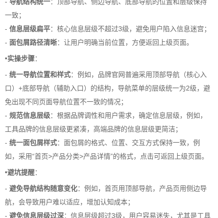
-
导航结构统一
：顶部导航、侧边导航、底部导航的位置和层级保持
一致；
-
信息层级扁平
：核心信息层级不超过3级，避免用户陷入信息迷宫；
-
面包屑路径清晰
：让用户明确当前位置，方便返回上级页面。
•
实操步骤
：
-
统一导航位置和样式
：例如，品牌官网普遍采用顶部导航（核心入
口）+底部导航（辅助入口）的结构，导航菜单的层级统一为2级，避
免出现不同页面导航位置不一致的情况；
-
规范信息层级
：根据品牌调性和用户需求，确定信息层级，例如，
工具品牌的信息层级更紧凑，高端品牌的信息层级更简洁；
-
统一面包屑样式
：面包屑的格式、位置、交互方式保持一致，例
如，采用“首页>产品分类>产品详情”的格式，点击可返回上级页面。
•
避坑提醒
：
-
避免导航结构随意变化
：例如，首页用顶部导航，产品页用侧边导
航，会导致用户难以适应，增加认知成本；
-
避免信息层级过深
：信息层级超过3级，用户容易迷失，尤其是工具