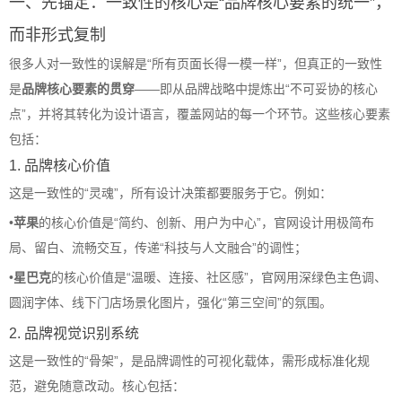
一、先锚定：一致性的核心是“品牌核心要素的统一”，
而非形式复制
很多人对一致性的误解是“所有页面长得一模一样”，但真正的一致性
是
品牌核心要素的贯穿
——即从品牌战略中提炼出“不可妥协的核心
点”，并将其转化为设计语言，覆盖网站的每一个环节。这些核心要素
包括：
1. 品牌核心价值
这是一致性的“灵魂”，所有设计决策都要服务于它。例如：
•
苹果
的核心价值是“简约、创新、用户为中心”，官网设计用极简布
局、留白、流畅交互，传递“科技与人文融合”的调性；
•
星巴克
的核心价值是“温暖、连接、社区感”，官网用深绿色主色调、
圆润字体、线下门店场景化图片，强化“第三空间”的氛围。
2. 品牌视觉识别系统
这是一致性的“骨架”，是品牌调性的可视化载体，需形成标准化规
范，避免随意改动。核心包括：