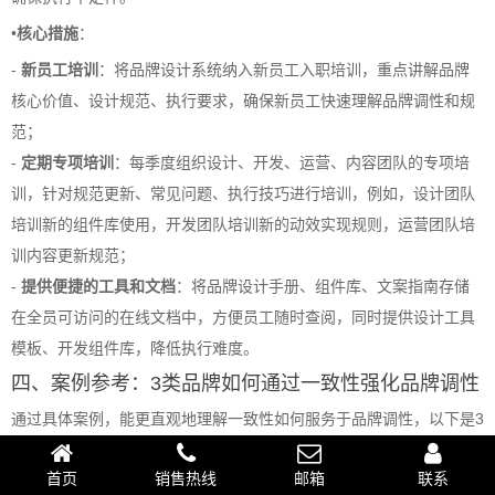
•
核心措施
：
-
新员工培训
：将品牌设计系统纳入新员工入职培训，重点讲解品牌
核心价值、设计规范、执行要求，确保新员工快速理解品牌调性和规
范；
-
定期专项培训
：每季度组织设计、开发、运营、内容团队的专项培
训，针对规范更新、常见问题、执行技巧进行培训，例如，设计团队
培训新的组件库使用，开发团队培训新的动效实现规则，运营团队培
训内容更新规范；
-
提供便捷的工具和文档
：将品牌设计手册、组件库、文案指南存储
在全员可访问的在线文档中，方便员工随时查阅，同时提供设计工具
模板、开发组件库，降低执行难度。
四、案例参考：3类品牌如何通过一致性强化品牌调性
通过具体案例，能更直观地理解一致性如何服务于品牌调性，以下是3
类不同品牌的实践参考：
首页
销售热线
邮箱
联系
案例1：高端奢侈品牌——苹果官网：极简一致性，传递“科