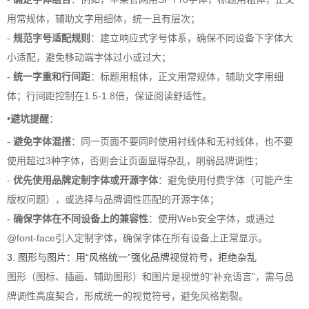
用常规体，辅助文字用细体，统一且有层次；
-
规范字号适配规则
：建立响应式字号体系，确保不同设备下字体大
小适配，避免移动端字体过小或过大；
-
统一字重和行间距
：标题用粗体，正文用常规体，辅助文字用细
体；行间距控制在1.5-1.8倍，保证阅读舒适性。
•
避坑提醒
：
-
避免字体混搭
：同一页面不要同时使用衬线体和无衬线体，也不要
使用超过3种字体，否则会让页面显得杂乱，削弱品牌调性；
-
优先使用品牌定制字体或开源字体
：避免使用付费字体（可能产生
版权问题），或选择与品牌调性匹配的开源字体；
-
确保字体在不同设备上的兼容性
：使用Web安全字体，或通过
@font-face引入定制字体，确保字体在所有设备上正常显示。
3. 图形与图片：用“风格统一”强化品牌视觉符号，拒绝杂乱
图形（图标、插画、辅助图形）和图片是视觉的“补充语言”，需与品
牌调性高度契合，形成统一的视觉符号，避免风格割裂。