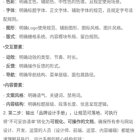
-
色彩
：明确主色、辅助色、中性色的色值，且规定使用场景。
-
字体
：明确标题字体、正文字体、辅助字体的规范，且规定字号适
配规则。
-
图形
：明确Logo使用规范、辅助图形、图标风格、图片风格。
-
版式
：明确栅格系统、内容模块布局、留白规则。
•
交互要素
：
-
动效
：明确动效的类型、节奏、时长。
-
反馈
：明确操作反馈的形式。
-
导航
：明确导航结构、菜单层级、面包屑路径。
•
内容要素
：
-
文案风格
：明确语气、关键词、禁用词。
-
内容结构
：明确标题层级、段落长度、信息呈现逻辑。
2. 第二步：输出「品牌设计手册」，让规范可落地、可执行
将“不可妥协清单”转化为
可视化、可操作的文档
，确保所有参与网站
设计、开发、运营的人员（设计师、前端、运营、内容编辑）都能快
速理解并执行。设计手册的核心结构包括：