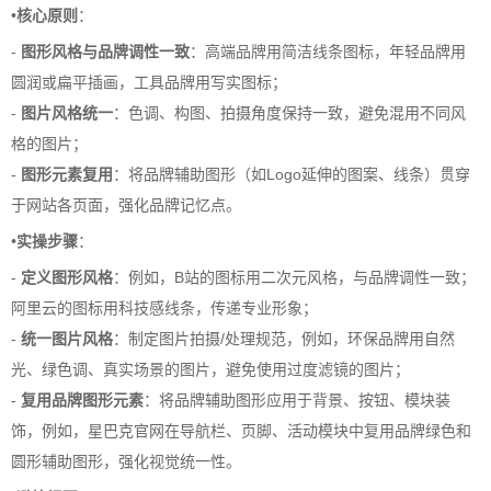
•
核心原则
：
-
图形风格与品牌调性一致
：高端品牌用简洁线条图标，年轻品牌用
圆润或扁平插画，工具品牌用写实图标；
-
图片风格统一
：色调、构图、拍摄角度保持一致，避免混用不同风
格的图片；
-
图形元素复用
：将品牌辅助图形（如Logo延伸的图案、线条）贯穿
于网站各页面，强化品牌记忆点。
•
实操步骤
：
-
定义图形风格
：例如，B站的图标用二次元风格，与品牌调性一致；
阿里云的图标用科技感线条，传递专业形象；
-
统一图片风格
：制定图片拍摄/处理规范，例如，环保品牌用自然
光、绿色调、真实场景的图片，避免使用过度滤镜的图片；
-
复用品牌图形元素
：将品牌辅助图形应用于背景、按钮、模块装
饰，例如，星巴克官网在导航栏、页脚、活动模块中复用品牌绿色和
圆形辅助图形，强化视觉统一性。