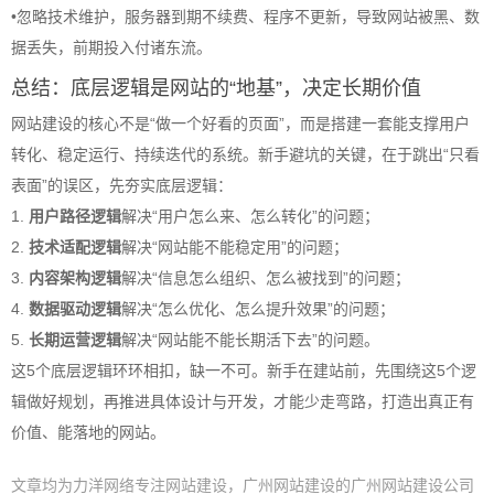
•
忽略技术维护，服务器到期不续费、程序不更新，导致网站被黑、数
据丢失，前期投入付诸东流。
总结：底层逻辑是网站的“地基”，决定长期价值
网站建设的核心不是“做一个好看的页面”，而是搭建一套能支撑用户
转化、稳定运行、持续迭代的系统。新手避坑的关键，在于跳出“只看
表面”的误区，先夯实底层逻辑：
1.
用户路径逻辑
解决“用户怎么来、怎么转化”的问题；
2.
技术适配逻辑
解决“网站能不能稳定用”的问题；
3.
内容架构逻辑
解决“信息怎么组织、怎么被找到”的问题；
4.
数据驱动逻辑
解决“怎么优化、怎么提升效果”的问题；
5.
长期运营逻辑
解决“网站能不能长期活下去”的问题。
这5个底层逻辑环环相扣，缺一不可。新手在建站前，先围绕这5个逻
辑做好规划，再推进具体设计与开发，才能少走弯路，打造出真正有
价值、能落地的网站。
文章均为力洋网络专注网站建设，广州网站建设的广州网站建设公司