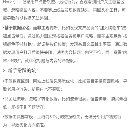
Hotjar），记录用户点击轨迹、滚动行为，直观看到用户关注哪些区
域、忽略哪些内容。不要等上线后发现数据缺失，再回头补工具，可
能导致前期数据无法追溯。
•
基于数据优化，而非主观判断
：比如发现某产品页的“加入购物车”按
钮点击量低，通过热力图发现按钮位置被用户忽略，而非主观觉得“按
钮颜色不够鲜艳”，就调整按钮位置；发现某篇文章跳出率高，通过数
据发现用户打开后很快关闭，说明内容标题与内容不符，而非觉得“内
容不够好”，就优化标题与内容的匹配度。
2. 新手常踩的坑：
•
不做数据监测，网站上线后凭感觉优化，比如盲目更换页面风格，导
致老用户流失，新用户也不买账；
•
只关注流量，忽略了转化数据，比如流量很高，但咨询量、购买量极
低，却找不到问题所在；
•
数据工具部署晚，上线前3个月的数据缺失，无法分析用户初始行
为，导致优化方向偏差。