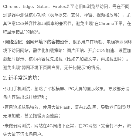
Chrome、Edge、Safari、Firefox甚至老旧IE浏览器访问，需在不同
浏览器中测试核心功能（表单提交、支付、弹窗、视频播放等），尤
其注意CSS兼容性和JS脚本的兼容性，避免出现“在Chrome正常，在
IE显示错乱”的情况。
•
网络适配：弱网环境下的容错设计
：很多用户在地铁、电梯等弱网环
境下访问网站，需优化加载策略：图片压缩、开启CDN加速、设置加
载超时提示、核心内容优先加载（比如先加载文字，再加载图片）。
避免出现“弱网环境下页面白屏，无任何提示”的情况。
2. 新手常踩的坑：
•
只用手机测试，忽略了平板横屏、PC大屏的显示效果，导致部分设
备内容溢出或排版混乱；
•
盲目追求炫酷特效，使用大量Flash、复杂JS动画，导致老旧浏览器
无法加载，甚至拖慢页面速度；
•
未做弱网测试，网站在4G网络下正常，在2G网络下完全打不开，流
失大量下沉市场用户。