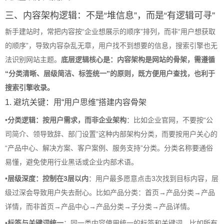
三、内容架构逻辑：不是“堆信息”，而是“有逻辑可寻”
新手建站时，常把内容按“企业想展示的顺序”排列，而非“用户想获取
的顺序”，导致内容杂乱无章，用户找不到想要的信息，搜索引擎也无
法识别网站主题。
底层逻辑核心是：内容架构是网站的骨架，需遵循
“分类清晰、层级简洁、标签统一”的原则，既方便用户查找，也利于
搜索引擎收录。
1. 避坑关键：用“用户思维”搭建内容骨架
•
分类逻辑：按用户需求，而非企业架构
：比如企业官网，不要按“公
司简介、领导致辞、部门设置”这种内部架构分类，而要按用户关心的
“产品中心、解决方案、客户案例、服务支持”分类。分类名称要通俗
易懂，避免使用行业黑话或企业内部术语。
•
层级深度：控制在3层以内
：用户最多愿意点击3次找到目标内容，层
级过深会导致用户失去耐心。比如产品分类：首页→产品分类→产品
详情，而非首页→产品中心→产品分类→子分类→产品详情。
•
标签与关键词统一
：同一类内容使用统一的标签和关键词，比如所有