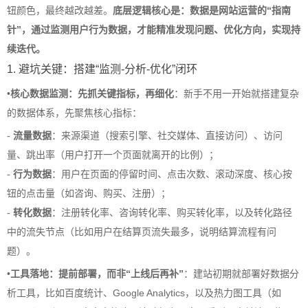
钮颜色，最终越改越差。
底层逻辑核心是：数据是网站运营的“指南
针”，通过监测用户行为数据，才能精准发现问题、优化方向，实现持
续迭代。
1. 避坑关键：搭建“监测-分析-优化”闭环
•
核心数据监测：先抓关键指标，再细化
：新手不用一开始就搭建复杂
的数据体系，先聚焦核心指标：
-
流量数据
：来源渠道（搜索引擎、社交媒体、直接访问）、访问
量、跳出率（用户打开一个页面就离开的比例）；
-
行为数据
：用户在页面的停留时间、点击次数、滚动深度、核心按
钮的点击量（如咨询、购买、注册）；
-
转化数据
：注册转化率、咨询转化率、购买转化率，以及转化路径
中的流失节点（比如用户在结算页流失最多，说明结算流程有问
题）。
•
工具落地：提前部署，而非“上线后再补”
：建站初期就部署好数据分
析工具，比如百度统计、Google Analytics，以及热力图工具（如