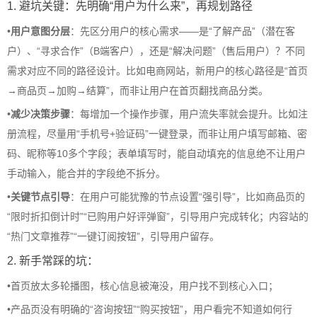
1. 避坑关键：先明确“用户为什么来”，再规划路径
•
用户意图分层
：先区分用户的核心需求——是“了解产品”（潜在客
户）、“寻求合作”（B端客户），还是“解决问题”（售后用户）？不同
需求对应不同的路径设计。比如电商网站，新用户的核心路径是“首页
→商品页→加购→结算”，而非让用户在首页翻找商品分类。
•
减少决策步骤
：每增加一个操作步骤，用户流失率就会提升。比如注
册流程，尽量用“手机号+验证码”一键登录，而非让用户填写邮箱、密
码、昵称等10多个字段；表单填写时，能自动填充的信息绝不让用户
手动输入，能合并的字段绝不拆分。
•
关键节点引导
：在用户可能犹豫的节点设置“强引导”，比如商品页的
“限时折扣倒计时”“已购用户好评弹窗”，引导用户完成转化；内容站的
“热门文章推荐”“一键订阅按钮”，引导用户留存。
2. 新手常踩的坑：
•
首页放太多轮播图，核心信息被淹没，用户找不到核心入口；
•
产品页没有明确的“咨询按钮”“购买按钮”，用户看完不知道如何行