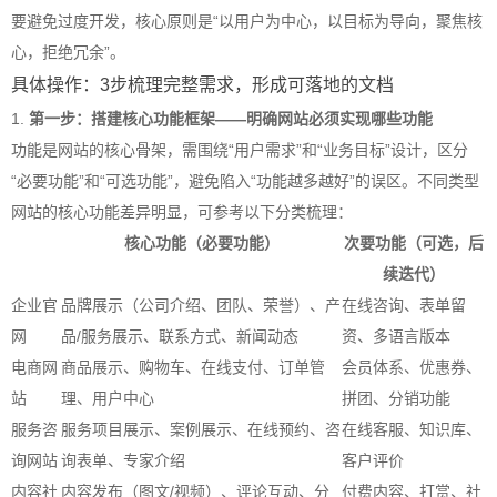
要避免过度开发，核心原则是“以用户为中心，以目标为导向，聚焦核
心，拒绝冗余”。
具体操作：3步梳理完整需求，形成可落地的文档
1.
第一步：搭建核心功能框架——明确网站必须实现哪些功能
功能是网站的核心骨架，需围绕“用户需求”和“业务目标”设计，区分
“必要功能”和“可选功能”，避免陷入“功能越多越好”的误区。不同类型
网站的核心功能差异明显，可参考以下分类梳理：
核心功能（必要功能）
次要功能（可选，后
续迭代）
企业官
品牌展示（公司介绍、团队、荣誉）、产
在线咨询、表单留
网
品/服务展示、联系方式、新闻动态
资、多语言版本
电商网
商品展示、购物车、在线支付、订单管
会员体系、优惠券、
站
理、用户中心
拼团、分销功能
服务咨
服务项目展示、案例展示、在线预约、咨
在线客服、知识库、
询网站
询表单、专家介绍
客户评价
内容社
内容发布（图文/视频）、评论互动、分
付费内容、打赏、社