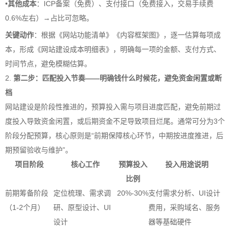
•
其他成本
：ICP备案（免费）、支付接口（免费接入，交易手续费
0.6%左右）→占比可忽略。
关键动作
：根据《网站功能清单》《内容框架图》，逐一估算每项成
本，形成《网站建设成本明细表》，明确每一项的金额、支付方式、
时间节点，避免模糊估算。
2.
第二步：匹配投入节奏——明确钱什么时候花，避免资金闲置或断
档
网站建设是阶段性推进的，预算投入需与项目进度匹配，避免前期过
度投入导致资金闲置，或后期资金不足导致项目烂尾。通常可分为3个
阶段分配预算，核心原则是“前期保障核心环节，中期按进度推进，后
期预留验收与维护”。
项目阶段
核心工作
预算投入
投入用途说明
比例
前期筹备阶段
定位梳理、需求调
20%-30%
支付需求分析、UI设计
（1-2个月）
研、原型设计、UI
费用，采购域名、服务
设计
器等基础硬件