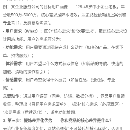
例：某企业服务公司的目标用户画像——“28-45岁中小企业老板，年
营收500万-5000万，核心需求是降本增效，决策路径依赖线上案例和
专业背书，反感复杂沟通”。
-
用户需求（What）
：区分“核心需求”和“次要需求”，聚焦核心需求设
计网站功能。用户的需求可分为：
-
功能需求
：用户需要通过网站完成什么动作（如查询产品、在线下
单、预约服务）；
-
体验需求
：用户希望以什么方式获取信息（如简洁的导航、快速的
加载、清晰的操作指引）；
-
情感需求
：用户希望获得什么感受（如信任感、归属感、专业
感）。
关键动作
：通过用户调研（问卷、访谈、数据分析）、竞品用户反馈
收集，整理出《目标用户需求清单》，标注“核心需求（必须满足）”
“次要需求（后续迭代）”，避免功能堆砌。
3.
第三步：提炼差异化优势——你和竞品的核心差异是什么？
无论行业竞争程度如何，网站必须有“不可替代的核心优势”，否则用