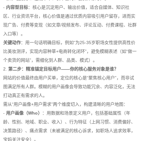
-
内容型目标
：核心是沉淀用户、输出价值，适合自媒体、知识社
区、行业资讯平台，核心价值是通过优质内容吸引用户留存，进而实
现广告、付费等变现（如文章/视频发布、评论互动、付费课程、社群
入口等）。
关键动作
：用一句话明确目标，例如“为25-35岁职场女性提供高性价
比美妆测评，实现内容种草+电商转化闭环”，避免模糊表述（如“做一
个卖货的网站”，需细化到人群、品类、模式）。
2.
第二步：精准锚定目标用户——你的核心服务对象是谁？
网站的价值最终由用户买单，定位的核心是“聚焦核心用户”，而非试
图满足所有人群。模糊的用户画像会导致功能冗余、内容泛化，无法
打动真正有需求的人。
需从“用户画像+用户需求”两个维度切入，构建清晰的用户地图：
-
用户画像（Who）
：用数据和场景定义用户，包括基础属性（年
龄、性别、地域、职业、收入）、行为特征（上网习惯、消费偏好、
决策路径）、痛点需求（未被满足的核心诉求，如职场人追求效率，
宝妈关注安全）。