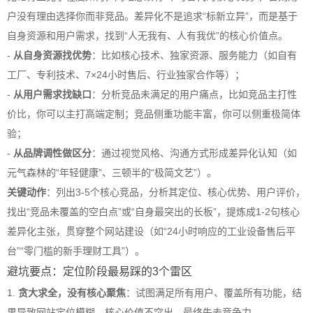
户没有理由选择你而非竞品。差异化不是追求“标新立异”，而是基于
自身资源和用户需求，找到“人无我有、人有我优”的核心价值点。
-
从自身资源找优势
：比如核心技术、独家资源、服务能力（如自有
工厂、专利技术、7×24小时售后、行业独家合作等）；
-
从用户需求找缺口
：分析竞品未满足的用户痛点，比如竞品主打性
价比，你可以主打高端定制；竞品侧重功能丰富，你可以侧重极简体
验；
-
从品牌调性做区分
：通过视觉风格、沟通方式形成差异化认知（如
元气森林的“年轻健康”、三顿半的“极简文艺”）。
关键动作
：列出3-5个核心竞品，分析其定位、核心优势、用户评价，
找出“竞品未覆盖的空白点”或“自身最突出的长板”，提炼成1-2句核心
差异化主张，贯穿整个网站建设（如“24小时响应的工业设备售后平
台”“零门槛的新手理财工具”）。
避坑要点：定位阶段最易踩的3个雷区
1.
贪大求全，没有核心聚焦
：试图满足所有用户、覆盖所有功能，结
果导致网站定位模糊，核心价值不突出，最终失去竞争力。