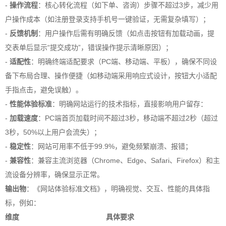
-
操作流程
：核心转化流程（如下单、咨询）步骤不超过3步，减少用
户操作成本（如注册登录支持手机号一键验证，无需复杂填写）；
-
反馈机制
：用户操作后需有明确反馈（如点击按钮有加载动画，提
交表单后显示“提交成功”，错误操作提示清晰原因）；
-
适配性
：明确终端适配要求（PC端、移动端、平板），确保不同设
备下布局合理、操作便捷（如移动端采用响应式设计，按钮大小适配
手指点击，避免误触）。
-
性能体验标准
：明确网站运行的技术指标，直接影响用户留存：
-
加载速度
：PC端首页加载时间不超过3秒，移动端不超过2秒（超过
3秒，50%以上用户会流失）；
-
稳定性
：网站可用率不低于99.9%，避免频繁崩溃、报错；
-
兼容性
：兼容主流浏览器（Chrome、Edge、Safari、Firefox）和主
流设备分辨率，确保显示正常。
输出物
：《网站体验标准文档》，明确视觉、交互、性能的具体指
标，例如：
维度
具体要求