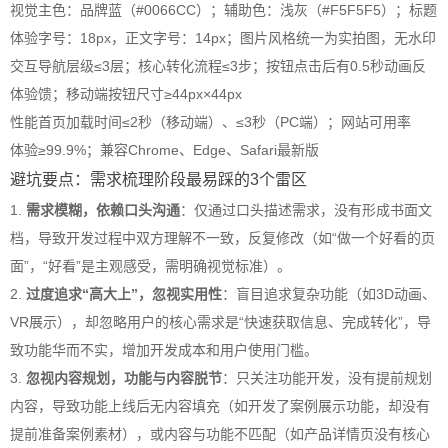
视觉
主色：品牌蓝（#0066CC）；辅助色：浅灰（#F5F5F5）；标题
体验
字号：18px，正文字号：14px；图片风格统一为实拍图，无水印
交互
导航层级≤3层；核心转化流程≤3步；按钮点击后有0.5秒动画反
体验
馈；移动端按钮尺寸≥44px×44px
性能
首页加载时间≤2秒（移动端）、≤3秒（PC端）；网站可用率
体验
≥99.9%；兼容Chrome、Edge、Safari最新版
避坑要点：需求梳理阶段最易踩的3个雷区
1.
需求模糊，依赖口头沟通
：仅通过口头描述需求，没有形成书面文
档，导致开发过程中双方理解不一致，反复修改（如“做一个好看的页
面”，“好看”是主观感受，需明确视觉标准）。
2.
过度追求“高大上”，忽视实用性
：盲目追求复杂功能（如3D动画、
VR展示），却忽略用户的核心需求是“快速获取信息、完成转化”，导
致功能华而不实，增加开发成本和用户使用门槛。
3.
忽视内容规划，功能与内容脱节
：只关注功能开发，没有提前规划
内容，导致功能上线后无内容填充（如开发了案例展示功能，却没有
提前准备案例素材），或内容与功能不匹配（如产品详情页没有核心