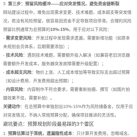
3.
第三步：预留风险缓冲——应对突发情况，避免资金链断裂
网站建设过程中，难免出现需求变更、技术难题、成本超支等突发情
况，若没有风险预留，很容易因资金不足导致项目停滞。合理的风险
预留比例通常为总预算的
10%-15%
，用于应对以下风险：
-
需求变更风险
：开发过程中发现需求遗漏，需要新增功能（如原本
未规划会员体系，后期需要添加）；
-
技术风险
：遇到技术难题，需要额外投入解决（如兼容老旧浏览器
需要额外开发成本，服务器突发故障需要升级配置）；
-
成本超支风险
：物价上涨、人工成本增加等导致实际支出超过预算
（如设计费用、开发费用超出预期）；
-
内容风险
：内容制作不符合要求，需要重新拍摄、撰写（如图片拍
摄效果不佳，需要补拍）。
关键动作
：在总预算中单独划出10%-15%作为风险储备金，仅用于应
对突发情况，不纳入常规预算分配，确保项目推进的灵活性。
避坑要点：预算规划阶段最易踩的3个雷区
1.
预算估算过于笼统，遗漏隐性成本
：只计算开发费用，忽略域名、