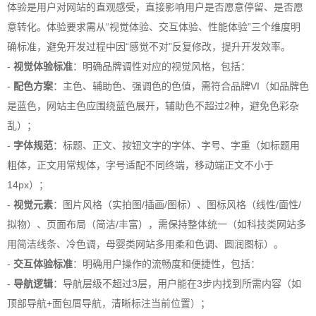
体验是用户对网站的直观感受，直接影响用户是否愿意停留、是否愿
意转化。体验要求需从“视觉体验、交互体验、性能体验”三个维度明
确标准，避免开发过程中因“感觉不对”反复修改，提升开发效率。
-
视觉体验标准
：明确品牌调性对应的视觉风格，包括：
-
配色方案
：主色、辅助色、强调色的色值，需符合品牌VI（如品牌色
是蓝色，网站主色应围绕蓝色展开，辅助色不超过2种，避免色彩杂
乱）；
-
字体规范
：标题、正文、按钮文字的字体、字号、字重（如标题用
粗体，正文用常规体，字号适配不同终端，移动端正文不小于
14px）；
-
视觉元素
：图片风格（实拍图/插画/图标）、图标风格（线性/面性/
拟物）、页面布局（简洁/丰富），需保持整体统一（如科技类网站多
用简洁线条、冷色调，母婴类网站多用柔和色调、圆润图标）。
-
交互体验标准
：明确用户操作的流畅度和便捷性，包括：
-
导航逻辑
：导航层级不超过3层，用户能在3步内找到所需内容（如
顶部导航+面包屑导航，清晰标注当前位置）；