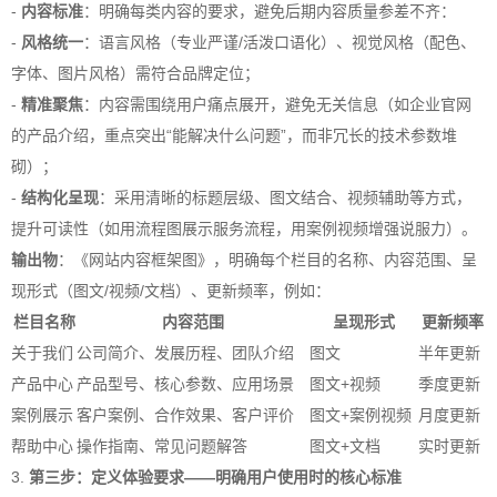
-
内容标准
：明确每类内容的要求，避免后期内容质量参差不齐：
-
风格统一
：语言风格（专业严谨/活泼口语化）、视觉风格（配色、
字体、图片风格）需符合品牌定位；
-
精准聚焦
：内容需围绕用户痛点展开，避免无关信息（如企业官网
的产品介绍，重点突出“能解决什么问题”，而非冗长的技术参数堆
砌）；
-
结构化呈现
：采用清晰的标题层级、图文结合、视频辅助等方式，
提升可读性（如用流程图展示服务流程，用案例视频增强说服力）。
输出物
：《网站内容框架图》，明确每个栏目的名称、内容范围、呈
现形式（图文/视频/文档）、更新频率，例如：
栏目名称
内容范围
呈现形式
更新频率
关于我们
公司简介、发展历程、团队介绍
图文
半年更新
产品中心
产品型号、核心参数、应用场景
图文+视频
季度更新
案例展示
客户案例、合作效果、客户评价
图文+案例视频
月度更新
帮助中心
操作指南、常见问题解答
图文+文档
实时更新
3.
第三步：定义体验要求——明确用户使用时的核心标准