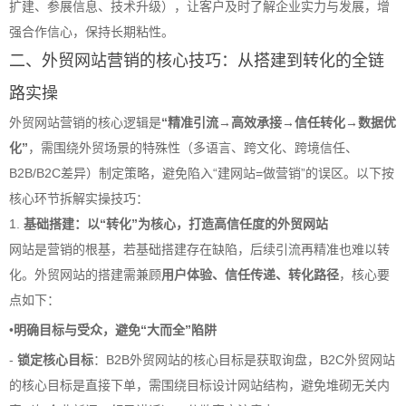
扩建、参展信息、技术升级），让客户及时了解企业实力与发展，增
强合作信心，保持长期粘性。
二、外贸网站营销的核心技巧：从搭建到转化的全链
路实操
外贸网站营销的核心逻辑是
“精准引流→高效承接→信任转化→数据优
化”
，需围绕外贸场景的特殊性（多语言、跨文化、跨境信任、
B2B/B2C差异）制定策略，避免陷入“建网站=做营销”的误区。以下按
核心环节拆解实操技巧：
1.
基础搭建：以“转化”为核心，打造高信任度的外贸网站
网站是营销的根基，若基础搭建存在缺陷，后续引流再精准也难以转
化。外贸网站的搭建需兼顾
用户体验、信任传递、转化路径
，核心要
点如下：
•
明确目标与受众，避免“大而全”陷阱
-
锁定核心目标
：B2B外贸网站的核心目标是获取询盘，B2C外贸网站
的核心目标是直接下单，需围绕目标设计网站结构，避免堆砌无关内