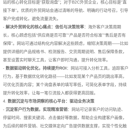
站的核心转化目标是“获取询盘”；对于B2C外贸企业，核心目标是“直
接下单”。优质的外贸网站会通过清晰的导航、明确的行动号召，引导
客户完成转化，避免流量流失。
-
解决外贸转化的核心痛点：信任与决策效率
：海外客户决策周期
长，核心顾虑包括“供应商是否可靠”“产品是否符合标准”“售后是否有
保障”。网站可通过结构化内容解决这些顾虑，缩短决策周期——比如
提供详细的产品规格书、检测报告、交货周期说明、售后保障条款，
甚至设置实时聊天工具，让客户即时沟通，提升转化效率。
-
数据驱动转化优化，持续提升ROI
：网站可接入分析工具，追踪客户
行为，基于数据优化转化路径——比如发现某个产品页的跳出率高，
可优化页面内容；某个询盘表单的填写率低，可简化表单字段，持续
提升转化效率，让每一笔引流投入都获得更高回报。
4.
数据沉淀与市场洞察的核心平台：驱动业务决策
-
沉淀客户行为数据，实现精准营销
：网站可记录客户的访问轨迹、
停留时间、搜索关键词、点击偏好等数据，帮助企业构建客户画像，
为后续的邮件营销、社交媒体定向广告提供数据支撑，实现个性化触