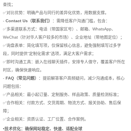
查找；
✅对比优势：明确产品与同行的差异化优势，用数据支撑。
-
Contact Us（联系我们）
：需降低客户沟通门槛，包含：
✅多渠道联系方式：电话（带国家区号）、邮箱、WhatsApp、
WeChat（针对华人客户较多的市场）、企业地址（带地图定位）；
✅询盘表单：简化填写项，仅保留核心信息，避免强制填写过多字
段，同时提供“定制化需求”选项，满足大客户需求；
✅即时沟通工具：嵌入在线聊天插件，安排专人值守，覆盖客户所在
时区，确保快速响应。
-
FAQ（常见问题）
：提前解答客户高频疑问，减少沟通成本，核心
问题包括：
✅产品相关：最小起订量、定制服务、样品政策、质量检测标准；
✅合作相关：付款方式、交货周期、物流方式、报关协助、售后保
障；
✅企业相关：资质认证、工厂位置、合作案例。
•
技术优化：确保网站稳定、快速、适配全球