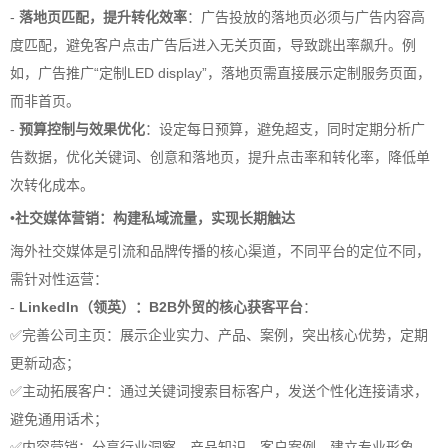
-
落地页匹配，提升转化效率
：广告投放的落地页必须与广告内容高
度匹配，避免客户点击广告后进入无关页面，导致跳出率飙升。例
如，广告推广“定制LED display”，落地页需直接展示定制服务页面，
而非首页。
-
预算控制与效果优化
：设定每日预算，避免超支，同时定期分析广
告数据，优化关键词、创意和落地页，提升点击率和转化率，降低单
次转化成本。
•
社交媒体营销：构建私域流量，实现长期触达
海外社交媒体是引流和品牌传播的核心渠道，不同平台的定位不同，
需针对性运营：
-
LinkedIn（领英）：B2B外贸的核心获客平台
：
✅完善公司主页：展示企业实力、产品、案例，突出核心优势，定期
更新动态；
✅主动拓展客户：通过关键词搜索目标客户，发送个性化连接请求，
避免通用话术；
✅内容营销：分享行业洞察、产品知识、客户案例，建立专业形象，