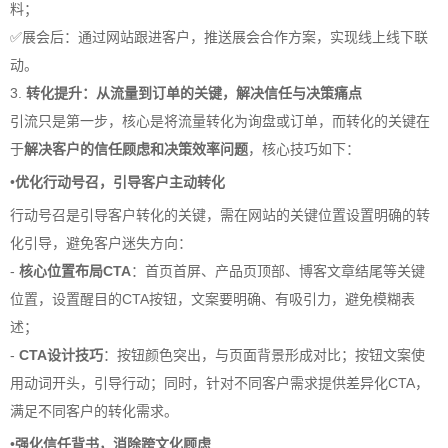
料；
✅展会后：通过网站跟进客户，推送展会合作方案，实现线上线下联
动。
3.
转化提升：从流量到订单的关键，解决信任与决策痛点
引流只是第一步，核心是将流量转化为询盘或订单，而转化的关键在
于
解决客户的信任顾虑和决策效率问题
，核心技巧如下：
•
优化行动号召，引导客户主动转化
行动号召是引导客户转化的关键，需在网站的关键位置设置明确的转
化引导，避免客户迷失方向：
-
核心位置布局CTA
：首页首屏、产品页顶部、博客文章结尾等关键
位置，设置醒目的CTA按钮，文案要明确、有吸引力，避免模糊表
述；
-
CTA设计技巧
：按钮颜色突出，与页面背景形成对比；按钮文案使
用动词开头，引导行动；同时，针对不同客户需求提供差异化CTA，
满足不同客户的转化需求。
•
强化信任背书，消除跨文化顾虑