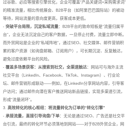
过谷歌、必应等搜索引擎优化，企业可覆盖“产品关键词+采购需求词”
的精准流量，相比传统展会、B2B平台（如阿里巴巴国际站）的被动
等待，网站流量的意向度更高，获客成本更低。
-
突破平台局限，沉淀私域流量
：B2B平台的致命短板是“流量归属平
台”，企业无法沉淀自己的客户数据，一旦停止付费，流量立即中断。
而外贸网站是企业的“私域阵地”，通过SEO、社交媒体、邮件营销积
累的客户资源（如询盘邮箱、订阅用户），可长期沉淀、反复触达，
避免过度依赖平台的风险。
-
覆盖多场景获客：从搜索到社交，全渠道触达
：网站可与海外主流
社交平台（LinkedIn、Facebook、TikTok、Instagram）、行业论
坛、邮件营销形成联动——例如，在LinkedIn分享网站内容，引导客
户访问；通过邮件向潜在客户推送网站新品链接，实现多渠道引流，
形成“流量闭环”。
3.
高效转化的核心枢纽：将流量转化为订单的“转化引擎”
-
承接流量，直接引导询盘/下单
：无论是通过SEO、广告还是社交平
台引流，最终的转化环节必须落地到网站——对于B2B外贸企业，网