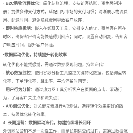
-
B2C购物流程优化
：简化结账流程，支持访客结账，避免强制注
册；提供多种支付方式，适配目标市场的支付习惯；清晰展示物流费
用、配送时间，避免隐藏费用导致客户放弃；
-
即时响应机制
：嵌入在线聊天工具，安排专人值守，覆盖客户所在
时区，确保客户咨询能快速得到回应；同时，设置自动回复，告知客
户响应时间，提升客户体验。
•
数据驱动优化，持续提升转化效率
转化优化不能凭感觉，需通过数据发现问题，持续迭代：
-
核心数据监控
：使用谷歌分析工具监控关键转化数据，包括询盘转
化率、下单转化率、跳出率、平均停留时间等；
-
用户行为分析
：通过热力图工具分析客户在页面的点击、滚动行
为，了解客户关注点和流失点；
-
A/B测试优化
：对关键元素进行A/B测试，选择转化效果更好的版
本，持续优化转化效率。
4.
长期运营：数据驱动迭代，构建持续增长闭环
外贸网站营销不是一次性工作，而是长期运营的过程，需通过数据沉