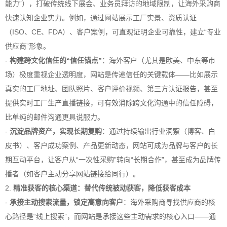
能力”），打破传统线下展会、业务员拜访的地域限制，让海外采购商
快速认知企业实力。例如，通过网站展示工厂实景、资质认证
（ISO、CE、FDA）、客户案例，可直观证明企业可靠性，建立“专业
供应商”形象。
-
构建跨文化信任的“信任锚点”
：海外客户（尤其是欧美、中东等市
场）极度重视企业透明度，网站是传递信任的关键载体——比如展示
真实的工厂地址、团队照片、客户评价视频、第三方认证报告，甚至
提供实时工厂生产直播链接，可有效消除跨文化沟通中的信任障碍，
比单纯的邮件沟通更具说服力。
-
沉淀品牌资产，实现长期复购
：通过持续输出行业洞察（博客、白
皮书）、客户成功案例、产品更新动态，网站可成为品牌与客户的长
期互动平台，让客户从“一次性采购”转向“长期合作”，甚至成为品牌传
播者（如客户主动分享网站链接给同行）。
2.
精准获客的核心渠道：替代传统被动获客，降低获客成本
-
承接主动搜索流量，锁定高意向客户
：海外采购商寻找供应商的核
心路径是“线上搜索”，而网站是承接这些主动需求的核心入口——通