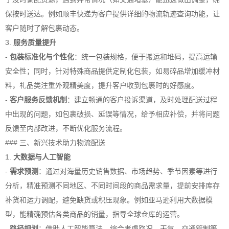
保按时送达。例如顺丰快递为客户提供详细的物流轨迹查询功能，让
客户随时了解包裹动态。
3.
服务质量提升
-
包装标准化与个性化
：统一包装规格，便于搬运和堆码，提高运输
安全性；同时，针对特殊商品提供定制化包装，如易碎品增加缓冲材
料，礼品类注重外观精美度，提升客户收到包裹时的好感度。
-
客户服务反馈机制
：建立畅通的客户投诉渠道，及时处理配送过程
中出现的问题，如包裹破损、延误等情况，给予相应补偿，并将问题
反馈至内部改进，不断优化服务流程。
### 三、新兴技术助力物流配送
1.
大数据与人工智能
-
需求预测
：通过对海量历史销售数据、市场趋势、季节因素等进行
分析，精准预测不同地区、不同时间段的商品需求量，提前安排库存
补货和运力调配，避免缺货或积压现象。例如亚马逊利用大数据模
型，能精确预估各类商品的销量，指导全球仓库的运营。
-
路径规划
：借助人工智能算法，综合考虑路况、天气、交通管制等