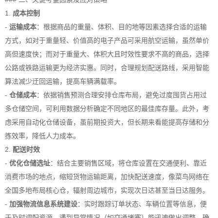
1.
成本控制
-
运输成本
：根据商品的重量、体积、目的地等因素选择合适的运输
方式，如对于重量轻、价值高的电子产品可采用航空运输，虽然单价
高但速度快；而对于重量大、体积大且时效性要求不高的商品，选择
公路或铁路运输更为经济实惠。同时，合理规划配送路线，采用智能
算法减少迂回运输，提高车辆满载率。
-
仓储成本
：依据销售预测合理安排仓库布局，避免过度囤货占用过
多仓储空间，可利用数据分析确定不同地区的最佳库存量。此外，考
虑采用自动化仓储设备，虽前期投资大，但长期来看能提高存储和分
拣效率，降低人力成本。
2.
配送时效
-
优化仓储选址
：结合主要销售区域，将仓库设置在交通便利、靠近
消费市场的地点，缩短货物运输距离，加快配送速度，像菜鸟网络在
全国多地布局核心仓，辐射周边城市，实现次日达甚至当日达服务。
-
加强物流信息系统建设
：实时跟踪订单状态、车辆位置等信息，便
于及时调配资源，遇到异常情况（如交通堵塞）能迅速做出调整，确