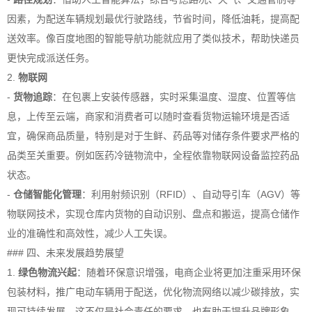
因素，为配送车辆规划最优行驶路线，节省时间，降低油耗，提高配
送效率。像百度地图的智能导航功能就应用了类似技术，帮助快递员
更快完成派送任务。
2.
物联网
-
货物追踪
：在包裹上安装传感器，实时采集温度、湿度、位置等信
息，上传至云端，商家和消费者可以随时查看货物运输环境是否适
宜，确保商品质量，特别是对于生鲜、药品等对储存条件要求严格的
品类至关重要。例如医药冷链物流中，全程依靠物联网设备监控药品
状态。
-
仓储智能化管理
：利用射频识别（RFID）、自动导引车（AGV）等
物联网技术，实现仓库内货物的自动识别、盘点和搬运，提高仓储作
业的准确性和高效性，减少人工失误。
### 四、未来发展趋势展望
1.
绿色物流兴起
：随着环保意识增强，电商企业将更加注重采用环保
包装材料，推广电动车辆用于配送，优化物流网络以减少碳排放，实
现可持续发展，这不仅是社会责任的要求，也有助于提升品牌形象。