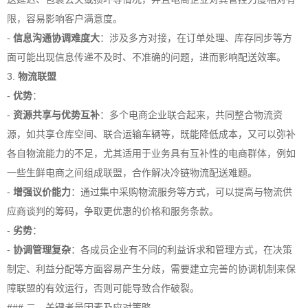
限，容易影响客户满意度。
-
信息沟通协调难度大
：涉及多方对接，在订单处理、库存同步等方
面可能出现信息传递不及时、不准确的问题，进而影响配送效率。
3.
物流联盟
-
优势
：
-
资源共享与优势互补
：多个电商企业联合起来，共同整合物流资
源，如共享仓库空间、联合运输车辆等，既能降低成本，又可以弥补
各自物流能力的不足，尤其适用于业务具有互补性的电商群体，例如
一些生鲜电商之间组成联盟，合作解决冷链物流配送难题。
-
增强议价能力
：通过集中采购物流服务等方式，可以提高与物流供
应商谈判的筹码，争取更优惠的价格和服务条款。
-
劣势
：
-
协调管理复杂
：各成员企业有不同的利益诉求和管理方式，在决策
制定、利益分配等方面容易产生分歧，需要建立完善的协调机制来保
障联盟的有效运行，否则可能导致合作破裂。
### 二、关键考量因素及应对策略