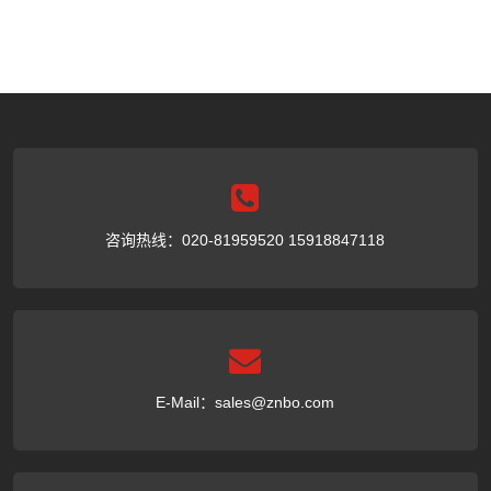
咨询热线：020-81959520 15918847118
E-Mail：
sales@znbo.com