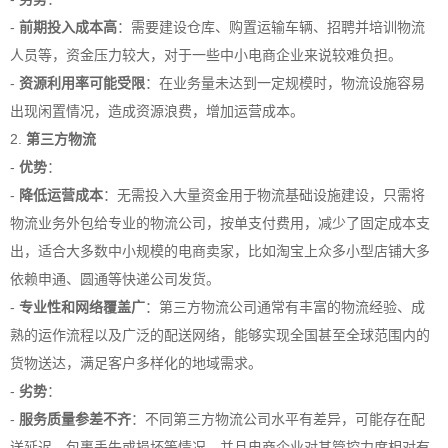
-
前期投入成本高
：需要建设仓库、购置运输车辆、招聘并培训物流
人员等，资金压力较大，对于一些中小电商企业来说较难负担。
-
资源利用率可能受限
：在业务量未达到一定规模时，物流设施容易
出现闲置情况，造成资源浪费，增加运营成本。
2.
第三方物流
-
优势
：
-
降低运营成本
：无需投入大量资金用于物流基础设施建设，只需将
物流业务外包给专业的物流公司，按单支付费用，减少了固定成本支
出，适合大多数中小规模的电商卖家，比如淘宝上众多小型店铺大多
依赖申通、圆通等快递公司发货。
-
专业性和网络覆盖广
：第三方物流公司通常有丰富的物流经验、成
熟的运作流程以及广泛的配送网络，能够实现全国甚至全球范围内的
货物送达，满足客户多样化的地域需求。
-
劣势
：
-
服务质量参差不齐
：不同第三方物流公司水平有差异，可能存在配
送延迟、包裹丢失或损坏等情况，并且电商企业对其管控力度相对有