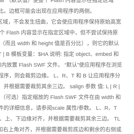
l”（默认值）使整个 Flash 内容显示在指定区域
比。边框可能会出现在应用程序的两侧。
以填充指定区域，不会发生扭曲，它会使应用程序保持原始高宽
使整个 Flash 内容显示在指定区域中，但不尝试保持原
 width 和 height 值是百分比），则它的默认
 R | T | B 模板变量：$HA 说明: 指定 object、embed 和
口内放置 Flash SWF 文件。 “默认”使应用程序在浏览
，则会裁剪边缘。 L、R、T 和 B 让应用程序分
要裁剪其余三边。 salign 参数 值: L | R |
A 说明: （可选）指定缩放的 Flash SWF 文件在由 width 和
的详细信息，请参阅scale 属性/参数。 L、R、T
右、上、下边缘对齐，并根据需要裁剪其余三边。 TL
角和右上角对齐，并根据需要裁剪底边和剩余的右侧或