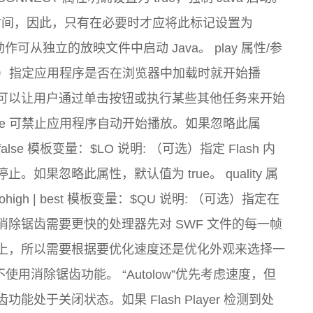
需的时间，因此，只有在必要时才应将此标记设置为
() 动作可从独立的放映文件中启动 Java。 play 属性/参
 说明:（可选）指定应用程序是否在浏览器中加载时就开始播
，则可以让用户通过单击按钮或执行某些其他任务来开始
alse 可禁止应用程序自动开始播放。如果忽略此属
| false 模板变量：$LO 说明: （可选）指定 Flash 内
果忽略此属性，默认值为 true。 quality 属
w | autohigh | best 模板变量：$QU 说明: （可选）指定在
除锯齿需要更快的处理器先对 SWF 文件的每一帧
上，所以需要根据要优化速度还是优化外观来选择一
使用消除锯齿功能。 “Autolow”优先考虑速度，但
于关闭状态。如果 Flash Player 检测到处