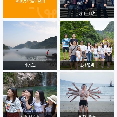
企业用户遍布全国
澳门一日游
小东江
桂林阳朔
清远观音山
阳江沙扒湾