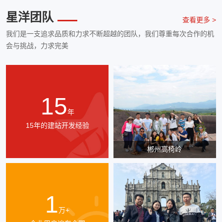
星洋团队
查看更多 >
我们是一支追求品质和力求不断超越的团队，我们尊重每次合作的机
会与挑战，力求完美
15
年
15年的建站开发经验
郴州高椅岭
1
万+